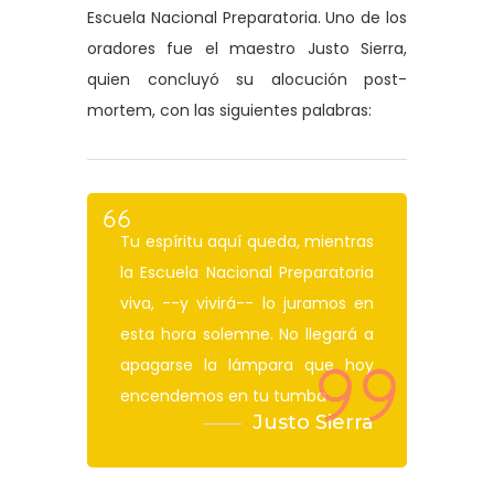
Escuela Nacional Preparatoria. Uno de los
oradores fue el maestro Justo Sierra,
quien concluyó su alocución post-
mortem, con las siguientes palabras:
Tu espíritu aquí queda, mientras
la Escuela Nacional Preparatoria
viva, --y vivirá-- lo juramos en
esta hora solemne. No llegará a
apagarse la lámpara que hoy
encendemos en tu tumba
Justo Sierra